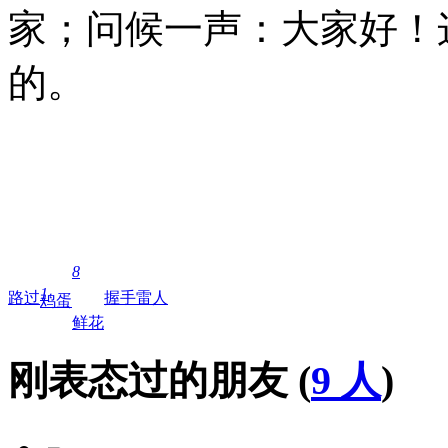
家；问候一声：大家好！
的。
您的朋友
2011年
8
1
路过
握手
雷人
鸡蛋
鲜花
刚表态过的朋友 (
9 人
)