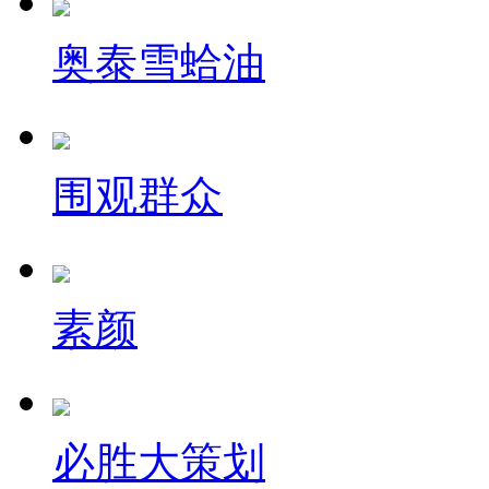
奥泰雪蛤油
围观群众
素颜
必胜大策划