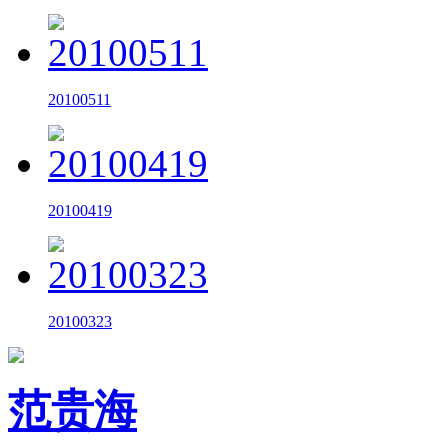
20100511
20100419
20100323
范贵海