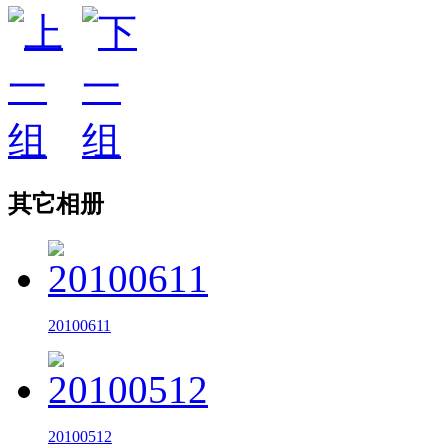
其它相册
20100611
20100512