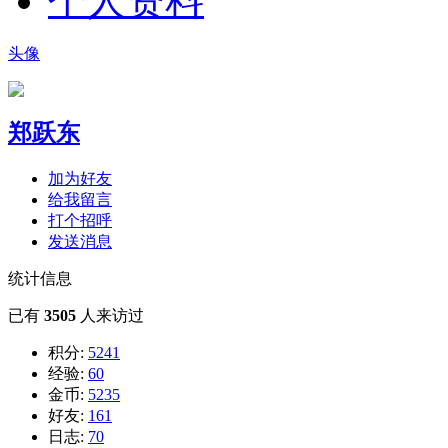
个人资料
头像
郑跃东
加为好友
给我留言
打个招呼
发送消息
统计信息
已有
3505
人来访过
积分:
5241
经验:
60
金币:
5235
好友:
161
日志:
70