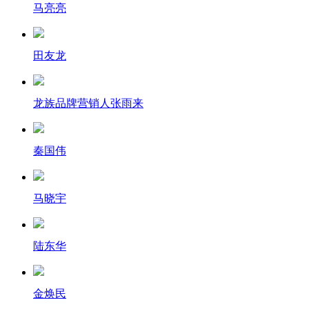
马亮亮
田友龙
龙族品牌营销人张雨来
秦国伟
马晓宇
陆东华
金焕民