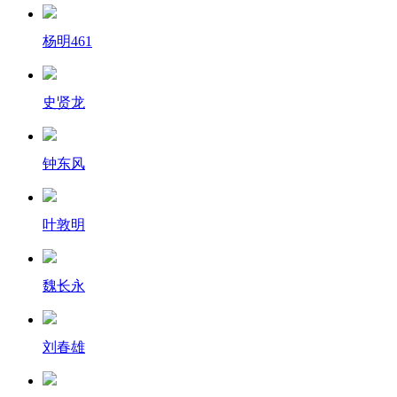
杨明461
史贤龙
钟东风
叶敦明
魏长永
刘春雄