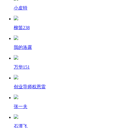
小皮特
柳笛238
我的洛露
万华151
创业导师权恩雷
张一夫
石潭飞