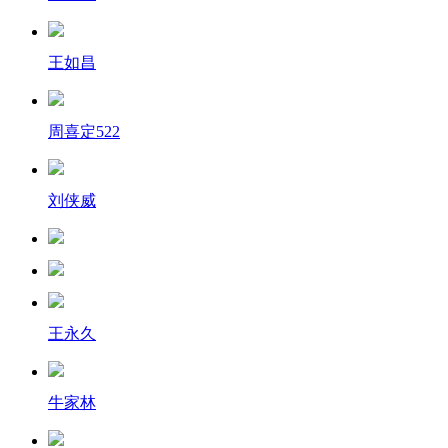
王如昌
周喜定522
刘侠威
王永久
牛家林