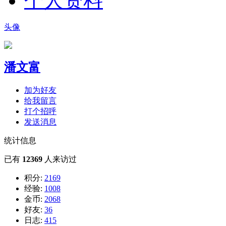
个人资料
头像
潘文富
加为好友
给我留言
打个招呼
发送消息
统计信息
已有
12369
人来访过
积分:
2169
经验:
1008
金币:
2068
好友:
36
日志:
415