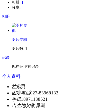
相册:
1
分享:
--
相册
图片专辑
图片数: 1
记录
现在还没有记录
个人资料
性别
男
固定电话
027-83968132
手机
18971138521
出生地
安徽 巢湖