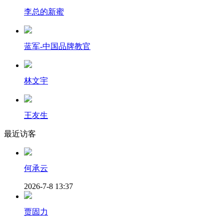
李总的新蜜
蓝军-中国品牌教官
林文宇
王友生
最近访客
何承云
2026-7-8 13:37
贾固力