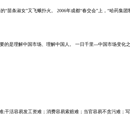
苗条淑女”又飞蛾扑火。 2006年成都“春交会”上，“哈药集团制药
重要的是理解中国市场、理解中国人。 一日千里---中国市场变化
干活容易发工资难；消费容易索赔难；当官容易不贪污难；写博客容易，提