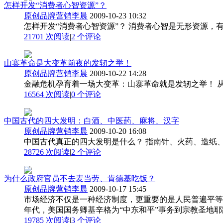
怎样开发“消费者心智资源”？
原创品牌营销李晨
2009-10-23 10:32
怎样开发“消费者心智资源”？ 消费者心智是无形资源，有
21701 次阅读
|
2
个评论
山寨革命是大变革前夜的发轫之举！
原创品牌营销李晨
2009-10-22 14:28
金融危机孕育着一场大变革：山寨革命就是发轫之举！ 从来
16564 次阅读
|
0
个评论
中国古代的四大发明：白酒、中医药、麻将、汉字
原创品牌营销李晨
2009-10-20 16:08
中国古代真正的四大发明是什么？ 指南针、火药、造纸、
28726 次阅读
|
2
个评论
为什么政府官员不去麦当劳、肯德基吃饭？
原创品牌营销李晨
2009-10-17 15:45
市场经济不仅是一种经济制度，更重要的是人民普遍平等
年代，美国国务卿基辛格为“中东和平”事务到宗教圣地耶路
19785 次阅读
|
3
个评论