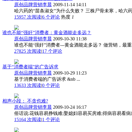
原创品牌营销李晨
2009-11-14 14:11
哈六药的“苗条淑女”为什么失败？ 三株尸骨未寒，哈六药的“
15957 次阅读
|
6
个评论
热度
1
谁也不能“强奸”消费者：黄金酒能走多远？
原创品牌营销李晨
2009-10-30 11:38
谁也不能‘强奸”消费者---黄金酒能走多远？ 做营销，最
27825 次阅读
|
17
个评论
基于“消费者端”的广告诉求
原创品牌营销李晨
2009-10-29 11:23
基于消费者端的广告诉求 &nb ...
13633 次阅读
|
0
个评论
相声小段： 不贪也难?
原创品牌营销李晨
2009-10-24 16:17
俗话说:花钱容易挣钱难;娶媳妇容易买房难;得病容易看病难;
15164 次阅读
|
1
个评论