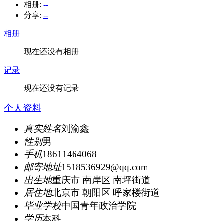
相册:
--
分享:
--
相册
现在还没有相册
记录
现在还没有记录
个人资料
真实姓名
刘渝鑫
性别
男
手机
18611464068
邮寄地址
1518536929@qq.com
出生地
重庆市 南岸区 南坪街道
居住地
北京市 朝阳区 呼家楼街道
毕业学校
中国青年政治学院
学历
本科