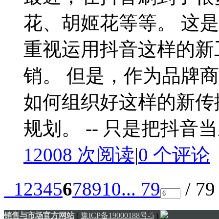
花、胡姬花等等。 这
重视运用抖音这样的新
销。 但是，作为品牌
如何组织好这样的新传
规划。 -- 只是把抖音当
12008 次阅读
|
0
个评论
1
2
3
4
5
6
7
8
9
10
... 79
/ 7
销售与市场官方网站
(
豫ICP备19000188号-5
)