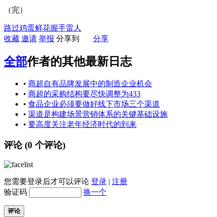
（完）
路过
鸡蛋
鲜花
握手
雷人
收藏
邀请
举报
分享到
分享
全部
作者的其他最新日志
•
商超自有品牌发展中的制造企业机会
•
商超的采购结构要尽快调整为433
•
食品企业必须要做好线下市场三个渠道
•
渠道是构建场景营销体系的关键基础设施
•
要高度关注老年经济时代的到来
评论 (
0
个评论)
您需要登录后才可以评论
登录
|
注册
验证码
换一个
评论