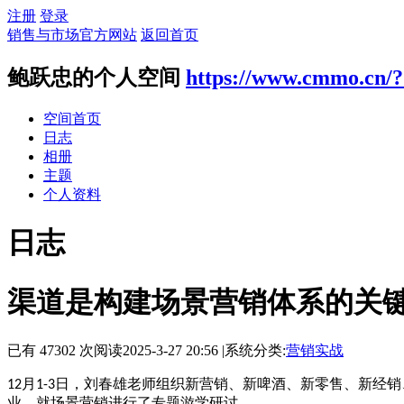
注册
登录
销售与市场官方网站
返回首页
鲍跃忠的个人空间
https://www.cmmo.cn/
空间首页
日志
相册
主题
个人资料
日志
渠道是构建场景营销体系的关
已有 47302 次阅读
2025-3-27 20:56
|
系统分类:
营销实战
月
日，刘春雄老师组织新营销、新啤酒、新零售、新经销
12
1-3
业，就场景营销进行了专题游学研讨。