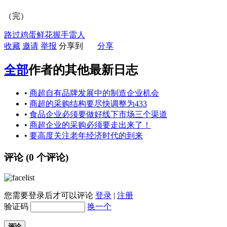
（完）
路过
鸡蛋
鲜花
握手
雷人
收藏
邀请
举报
分享到
分享
全部
作者的其他最新日志
•
商超自有品牌发展中的制造企业机会
•
商超的采购结构要尽快调整为433
•
食品企业必须要做好线下市场三个渠道
•
商超企业的采购必须要走出来了！
•
要高度关注老年经济时代的到来
评论 (
0
个评论)
您需要登录后才可以评论
登录
|
注册
验证码
换一个
评论