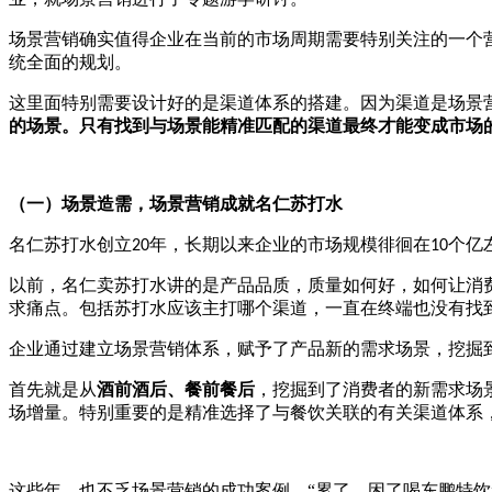
场景营销确实值得企业在当前的市场周期需要特别关注的一个
统全面的规划。
这里面特别需要设计好的是渠道体系的搭建。因为渠道是场景
的场景。只有找到与场景能精准匹配的渠道最终才能变成市场
（一）场景造需，场景营销成就名仁苏打水
名仁苏打水创立
年，长期以来企业的市场规模徘徊在
个亿
20
10
以前，名仁卖苏打水讲的是产品品质，质量如何好，如何让消
求痛点。包括苏打水应该主打哪个渠道，一直在终端也没有找
企业通过建立场景营销体系，赋予了产品新的需求场景，挖掘
首先就是从
酒前酒后、餐前餐后
，挖掘到了消费者的新需求场
场增量。特别重要的是精准选择了与餐饮关联的有关渠道体系
这些年，也不乏场景营销的成功案例。
“累了、困了喝东鹏特饮