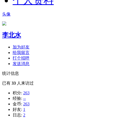
个人资料
头像
李北水
加为好友
给我留言
打个招呼
发送消息
统计信息
已有
33
人来访过
积分:
263
经验:
--
金币:
263
好友:
1
日志:
2