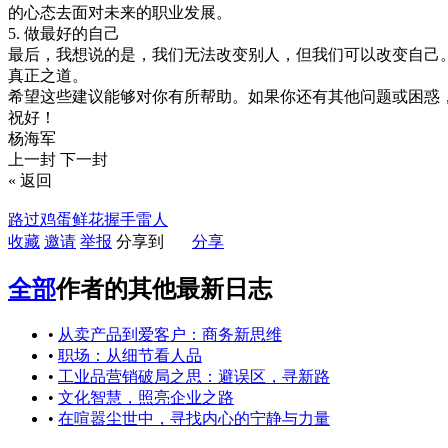
的心态去面对未来的职业发展。
5. 做最好的自己
最后，我想说的是，我们无法改变别人，但我们可以改变自己
真正之道。
希望这些建议能够对你有所帮助。如果你还有其他问题或困惑
祝好！
杨海军
上一封
下一封
«
返回
路过
鸡蛋
鲜花
握手
雷人
收藏
邀请
举报
分享到
分享
全部
作者的其他最新日志
•
从卖产品到爱客户：商务新思维
•
职场：从细节看人品
•
工业品营销破局之思：避误区，寻新路
•
文化智慧，照亮企业之路
•
在喧嚣尘世中，寻找内心的宁静与力量