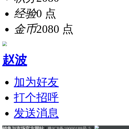
经验
0 点
金币
2080 点
赵波
加为好友
打个招呼
发送消息
销售与市场官方网站
(
豫ICP备19000188号-5
)