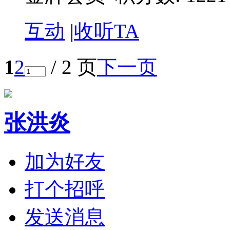
互动
|
收听TA
1
2
/ 2 页
下一页
张洪炎
加为好友
打个招呼
发送消息