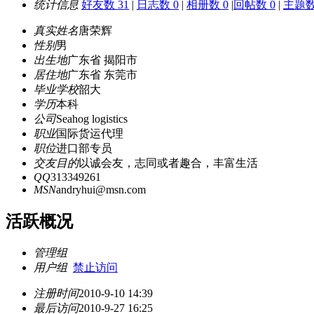
统计信息
好友数 31
|
日志数 0
|
相册数 0
|
回帖数 0
|
主题数
真实姓名
唐荣辉
性别
男
出生地
广东省 揭阳市
居住地
广东省 东莞市
毕业学校
韶大
学历
本科
公司
Seahog logistics
职业
国际货运代理
职位
进口部专员
交友目的
以诚会友，志同或者趣合，丰富生活
QQ
313349261
MSN
andryhui@msn.com
活跃概况
管理组
用户组
禁止访问
注册时间
2010-9-10 14:39
最后访问
2010-9-27 16:25