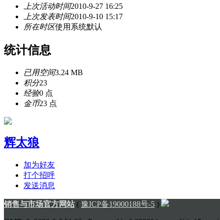
上次活动时间
2010-9-27 16:25
上次发表时间
2010-9-10 15:17
所在时区
使用系统默认
统计信息
已用空间
3.24 MB
积分
23
经验
0 点
金币
23 点
辉太狼
加为好友
打个招呼
发送消息
销售与市场官方网站
(
豫ICP备19000188号-5
)