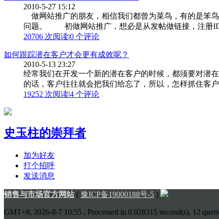
2010-5-27 15:12
做网站推广的朋友，相信我们都曾为菜鸟，有的是笨鸟
问题。 初做网站推广，想必是从发帖做链接，注册ID
20706 次阅读
|
0
个评论
如何跟踪潜在客户才会更有成效呢？
2010-5-13 23:27
经常我们在开发一个新的潜在客户的时候，都须要对潜在
的话，客户往往就会把我们给忘了，所以，怎样抓住客户回
19252 次阅读
|
4
个评论
史玉柱的崇拜者
加为好友
打个招呼
发送消息
销售与市场官方网站
(
豫ICP备19000188号-5
)
GMT+8, 2026-8-7 10:55
, Processed in 0.028315 second(s), 12 querie