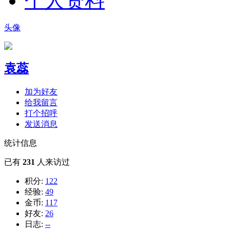
个人资料
头像
袁蕊
加为好友
给我留言
打个招呼
发送消息
统计信息
已有
231
人来访过
积分:
122
经验:
49
金币:
117
好友:
26
日志:
--