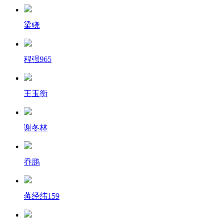
梁骁
程强965
王玉衡
谢冬林
乔鹏
蒋经纬159