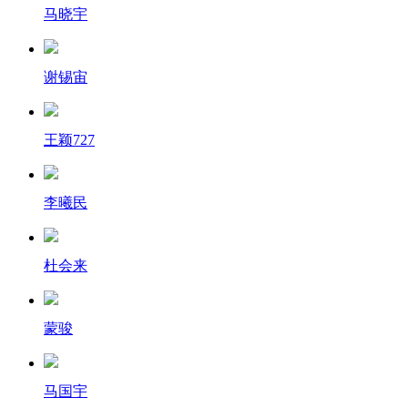
马晓宇
谢锡宙
王颖727
李曦民
杜会来
蒙骏
马国宇