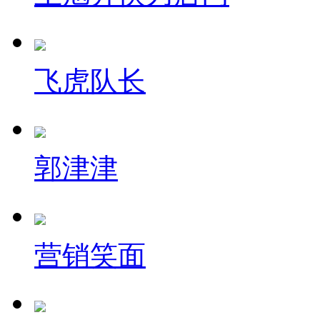
飞虎队长
郭津津
营销笑面