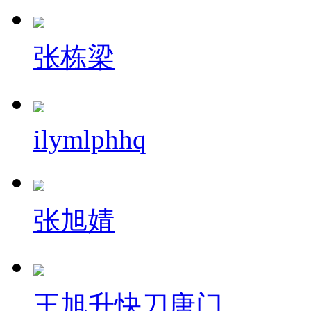
张栋梁
ilymlphhq
张旭婧
王旭升快刀唐门