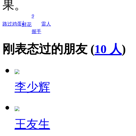
果。
9
1
路过
鸡蛋
雷人
鲜花
握手
刚表态过的朋友 (
10 人
)
李少辉
王友生