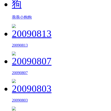
乖乖小狗狗
20090813
20090807
20090803