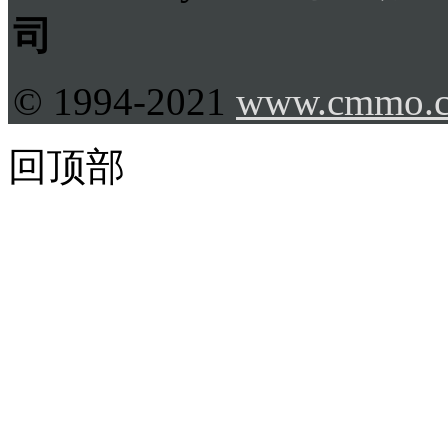
司
© 1994-2021
www.cmmo.
回顶部