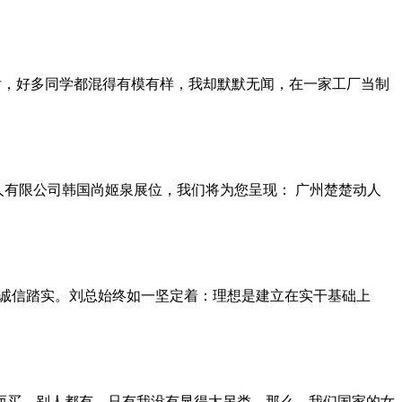
从毕业后，好多同学都混得有模有样，我却默默无闻，在一家工厂当制
广州楚楚动人有限公司韩国尚姬泉展位，我们将为您呈现： 广州楚楚动人
，做事诚信踏实。刘总始终如一坚定着：理想是建立在实干基础上
感而买，别人都有，只有我没有显得太另类。那么，我们国家的女