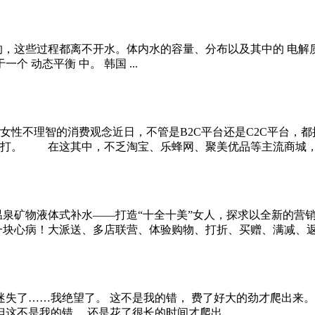
的，这些过程都离不开水。体内水的容量、分布以及其中的 电解
 动态平衡 中。 韩国 ...
性不理智的消费观念近日，不管是B2C平台还是C2C平台，都接
打。 在这其中，不乏淘宝、乐蜂网、聚美优品等主流商城，也不
温泉矿物液体式补水——打造“十全十美”女人，探求以全新的营
块心病！大派送、多店联营、体验购物、打折、买赠、满减、返券、
我迷失了……我绝望了。 这不是我的错， 费了好大的劲才爬出来。
这不是我的错。 还是花了很长的时间才爬出 ...