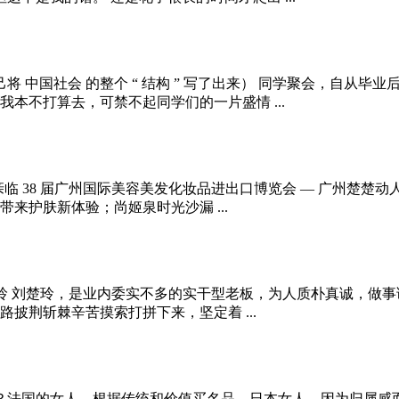
 己将 中国社会 的整个 “ 结构 ” 写了出来） 同学聚会，自
本不打算去，可禁不起同学们的一片盛情 ...
 日 -11 日亲临 38 届广州国际美容美发化妆品进出口博览会 — 
来护肤新体验；尚姬泉时光沙漏 ...
经理刘楚玲 刘楚玲，是业内委实不多的实干型老板，为人质朴真诚
披荆斩棘辛苦摸索打拼下来，坚定着 ...
狂？法国的女人，根据传统和价值买名品。日本女人，因为归属