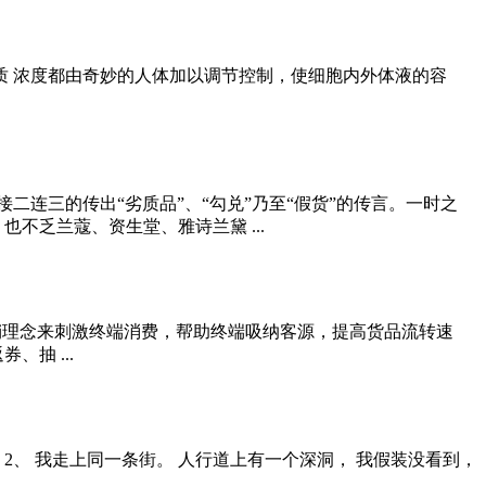
质 浓度都由奇妙的人体加以调节控制，使细胞内外体液的容
二连三的传出“劣质品”、“勾兑”乃至“假货”的传言。一时之
乏兰蔻、资生堂、雅诗兰黛 ...
销理念来刺激终端消费，帮助终端吸纳客源，提高货品流转速
抽 ...
 2、 我走上同一条街。 人行道上有一个深洞， 我假装没看到，