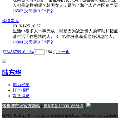
人都是怎样的呢？韩国女人，是为了和他人产生区别而买名
16563 次阅读
|
0
个评论
珍惜贵人
2013-1-25 10:57
生活中很多人一事无成，就是因为缺乏贵人的帮助和指点
清生活工作思路的人。 3、给你分享新观念好消息的人。 4
14004 次阅读
|
0
个评论
1
2
3
4
5
6
7
8
9
10
... 64
/ 64 页
下一页
陆东华
加为好友
打个招呼
发送消息
销售与市场官方网站
(
豫ICP备19000188号-5
)
GMT+8, 2026-8-8 08:42
, Processed in 0.032300 second(s), 12 querie