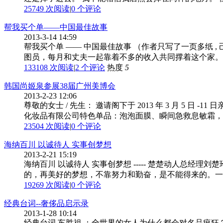
25749 次阅读
|
0
个评论
帮我买个单——中国最佳故事
2013-3-14 14:59
帮我买个单 —— 中国最佳故事 （作者只写了一页多纸 ,
图员，每月和丈夫一起靠着不多的收入共同撑着这个家。我
133108 次阅读
|
2
个评论
热度
5
韩国尚姬泉参展38届广州美博会
2013-2-23 12:06
尊敬的女士 / 先生： 邀请阁下于 2013 年 3 月 5
化妆品有限公司特色单品：泡泡面膜、瞬间急救息敏霜，带
23504 次阅读
|
0
个评论
海纳百川 以诚待人 实事创梦想
2013-2-21 15:19
海纳百川 以诚待人 实事创梦想 ----- 楚楚动人总
的，再美好的梦想，不靠努力和勤奋，是不能得来的。一路
19269 次阅读
|
0
个评论
经典台词--奢侈品启示录
2013-1-28 10:14
经典台词 车胜祖 ：全世界的女人为什么都会对名品疯