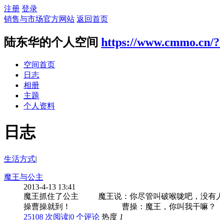
注册
登录
销售与市场官方网站
返回首页
陆东华的个人空间
https://www.cmmo.cn/?
空间首页
日志
相册
主题
个人资料
日志
生活方式
|
魔王与公主
2013-4-13 13:41
魔王抓住了公主 魔王说：你尽管叫破喉咙
操曹操就到！ 曹操：魔王，你叫我干嘛
25108 次阅读
|
0
个评论
热度
1