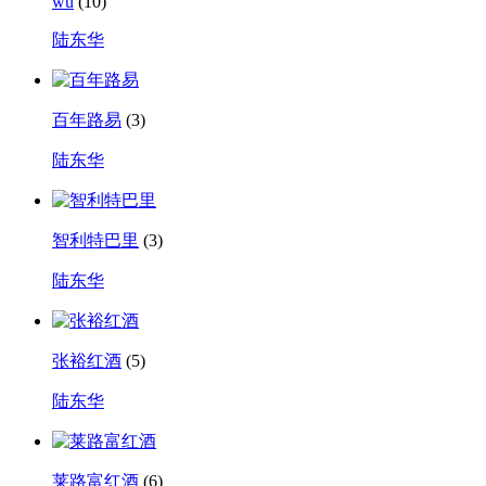
wu
(10)
陆东华
百年路易
(3)
陆东华
智利特巴里
(3)
陆东华
张裕红酒
(5)
陆东华
莱路富红酒
(6)