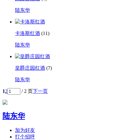
陆东华
卡洛斯红酒
(11)
陆东华
皇爵庄园红酒
(7)
陆东华
1
2
/ 2 页
下一页
陆东华
加为好友
打个招呼