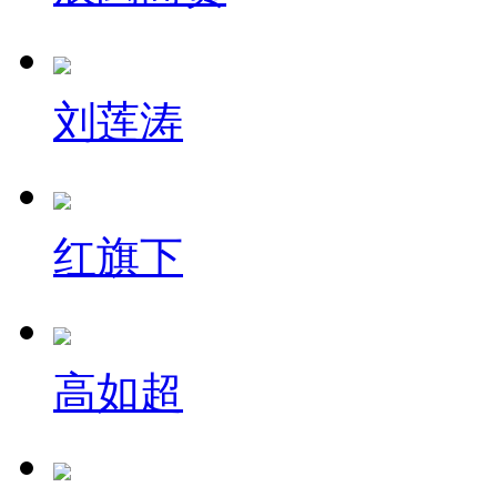
刘莲涛
红旗下
高如超