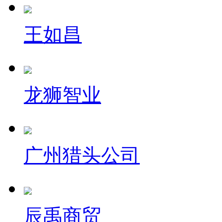
王如昌
龙狮智业
广州猎头公司
辰禹商贸