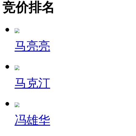
竞价排名
马亮亮
马克汀
冯雄华