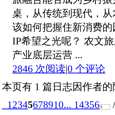
桌，从传统到现代，从
该如何把握住新消费的
IP希望之光呢？ 农文
产业底层运营 ...
2846 次阅读
|
0
个评论
本页有 1 篇日志因作者
1
2
3
4
5
6
7
8
9
10
... 14356