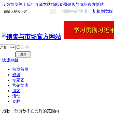
设为首页
关于我们
收藏本站
精彩专题
销售与市场官方网站
找回密码
注册
切换到宽版
自动
登录
快捷导航
首页
首页
资讯
专家团
营销文库
博客
活动
专栏
抱歉，分页数不在允许的范围内